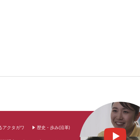
るアクタガワ
歴史・歩み(沿革)