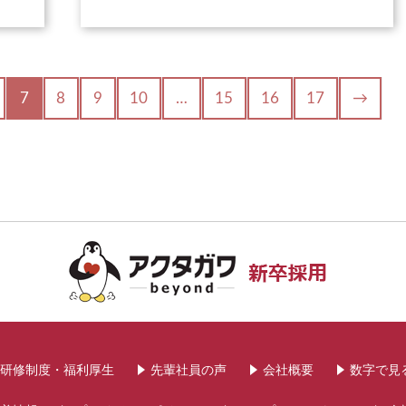
7
8
9
10
…
15
16
17
→
研修制度・福利厚生
先輩社員の声
会社概要
数字で見