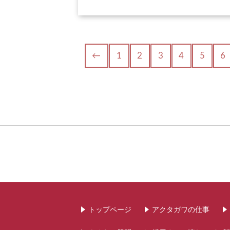
←
1
2
3
4
5
6
トップページ
アクタガワの仕事