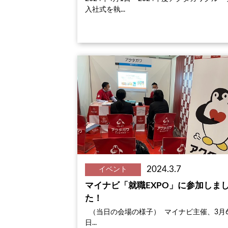
入社式を執...
2024.3.7
イベント
マイナビ「就職EXPO」に参加しま
た！
（当日の会場の様子） マイナビ主催、3月
日...